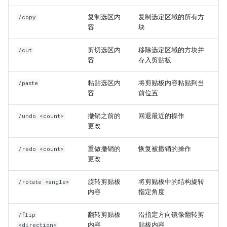
复制选区内
复制选定区域的所有方
/copy
容
块
剪切选区内
移除选定区域的方块并
/cut
容
存入剪贴板
粘贴选区内
将剪贴板内容粘贴到当
/paste
容
前位置
撤销之前的
回退最近的操作
/undo <count>
更改
重做撤销的
恢复被撤销的操作
/redo <count>
更改
旋转剪贴板
将剪贴板中的结构旋转
/rotate <angle>
内容
指定角度
翻转剪贴板
沿指定方向镜像翻转剪
/flip
内容
贴板内容
<direction>