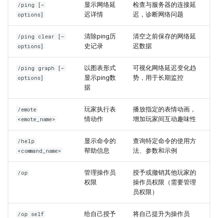
高级调试 - 卡死排查
显示网络延
检查与服务器的连接延
/ping [–
迟详情
迟，诊断网络问题
options]
清除ping历
清空之前保存的网络延
/ping clear [–
史记录
迟数据
options]
以图表形式
可视化网络延迟变化趋
/ping graph [–
显示ping数
势，用于长期监控
options]
据
玩家执行表
播放指定的表情动画，
/emote
情动作
增加玩家间互动趣味性
<emote_name>
显示命令的
查询特定命令的使用方
/help
帮助信息
法、参数和示例
<command_name>
管理操作员
授予或撤销其他玩家的
/op
权限
操作员权限（需要管理
员权限）
给自己授予
将自己提升为操作员
/op self