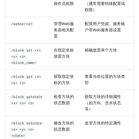
操作员权限
（通常需要特殊配置或
权限）
管理Web服
配置用户凭据、服务账
/webserver
务器相关配
户等Web服务器设置
置
在指定坐标
精确放置单个方块
/block set <x>
放置方块
<y> <z>
<block_name>
获取指定坐
查看当前位置的方块类
/block get <x>
标的方块
型
<y> <z>
检查方块的
获取方块的详细属性
/block getstate
状态数据
（如方向、含水状态
<x> <y> <z>
等）
修改方块的
改变方块的特定属性
/block setstate
状态数据
<x> <y> <z>
<state>