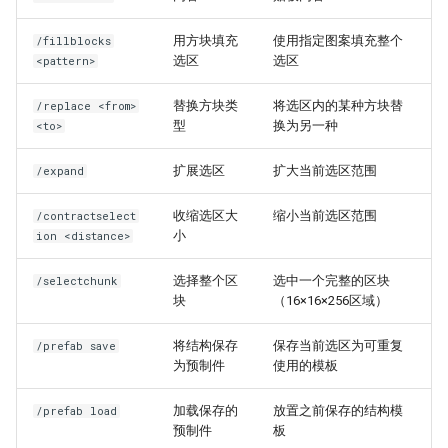
用方块填充
使用指定图案填充整个
/fillblocks
选区
选区
<pattern>
替换方块类
将选区内的某种方块替
/replace <from>
型
换为另一种
<to>
扩展选区
扩大当前选区范围
/expand
收缩选区大
缩小当前选区范围
/contractselect
小
ion <distance>
选择整个区
选中一个完整的区块
/selectchunk
块
（16×16×256区域）
将结构保存
保存当前选区为可重复
/prefab save
为预制件
使用的模板
加载保存的
放置之前保存的结构模
/prefab load
预制件
板