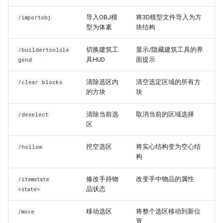
导入OBJ模
将3D模型文件导入为方
/importobj
型为体素
块结构
切换建筑工
显示/隐藏建筑工具的界
/buildertoolsle
具HUD
面提示
gend
清除选区内
清空选定区域的所有方
/clear blocks
的方块
块
清除当前选
取消当前的区域选择
/deselect
区
挖空选区
将实心结构变为空心结
/hollow
构
修改手持物
改变手中物品的属性
/itemstate
品状态
<state>
移动选区
将整个选区移动到新位
/move
置