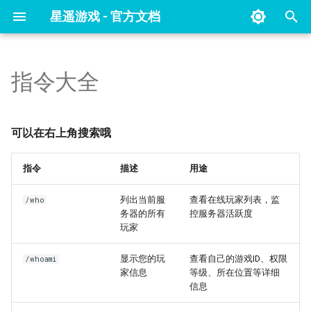
星遥游戏 - 官方文档
键
入
指令大全
七日杀关闭EAC反作弊教程
整合包列表
幻兽帕鲁开服教程
原版服务端下载
以
开
未转变者开服教程
选购指南
我的世界存档更换教程
可以在右上角搜索哦
始
未转变者物品id列表
我的世界常用命令
指令
描述
用途
搜
我的世界整合包安装编号及说
索
列出当前服
查看在线玩家列表，监
/who
明
务器的所有
控服务器活跃度
玩家
我的世界整合包自行添加教程
显示您的玩
查看自己的游戏ID、权限
/whoami
家信息
等级、所在位置等详细
服务器崩溃原因及其解决办法
信息