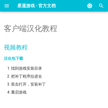
星遥游戏 - 官方文档
键
入
客户端汉化教程
视频教程
七日杀关闭EAC反作弊教程
整合包列表
幻兽帕鲁开服教程
原版服务端下载
以
开
未转变者开服教程
选购指南
我的世界存档更换教程
视频教程
始
未转变者物品id列表
我的世界常用命令
汉化包下载
搜
我的世界整合包安装编号及说
索
找到游戏安装目录
明
把补丁程序拉进去
双击打开，安装补丁
我的世界整合包自行添加教程
重启游戏
服务器崩溃原因及其解决办法