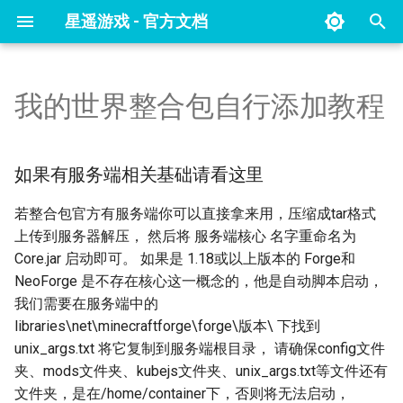
星遥游戏 - 官方文档
键
入
我的世界整合包自行添加教程
客户端汉化教程
七日杀关闭EAC反作弊教程
整合包列表
幻兽帕鲁开服教程
如果有服务端相关基础请看这
以
里
开
指令大全
未转变者开服教程
选购指南
如果有服务端相关基础请看这里
如果没有服务端相关基础请看
始
这里
未转变者物品id列表
若整合包官方有服务端你可以直接拿来用，压缩成tar格式
搜
上传到服务器解压， 然后将 服务端核心 名字重命名为
索
Core.jar 启动即可。 如果是 1.18或以上版本的 Forge和
NeoForge 是不存在核心这一概念的，他是自动脚本启动，
我们需要在服务端中的
libraries\net\minecraftforge\forge\版本\ 下找到
unix_args.txt 将它复制到服务端根目录， 请确保config文件
夹、mods文件夹、kubejs文件夹、unix_args.txt等文件还有
文件夹，是在/home/container下，否则将无法启动，